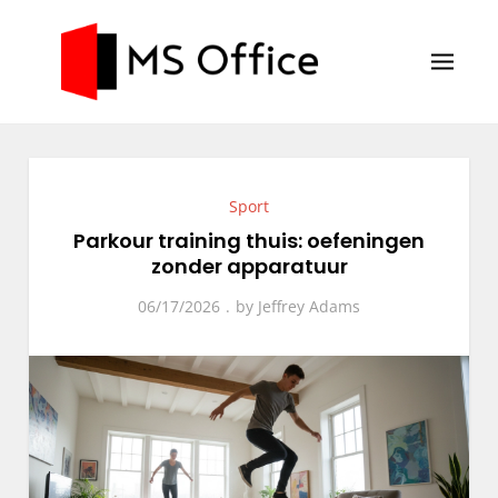
Skip
to
content
MS Office
Blog
Sport
Parkour training thuis: oefeningen
zonder apparatuur
06/17/2026
by
Jeffrey Adams