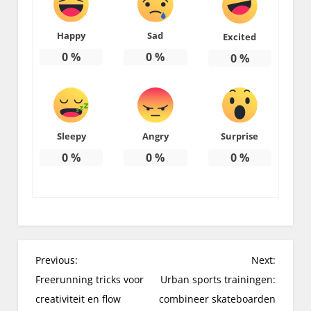
Happy
Sad
Excited
0
%
0
%
0
%
Sleepy
Angry
Surprise
0
%
0
%
0
%
P
Previous:
Next:
o
Freerunning tricks voor
Urban sports trainingen:
s
creativiteit en flow
combineer skateboarden