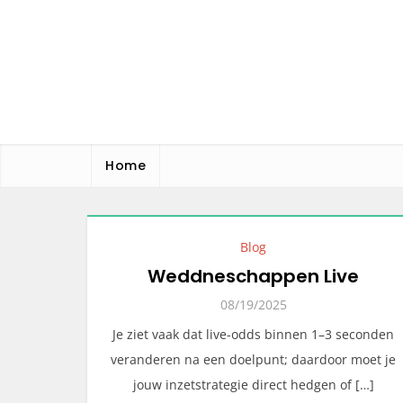
Skip
to
content
MS Office
Blog
Home
Blog
Weddneschappen Live
08/19/2025
Je ziet vaak dat live-odds binnen 1–3 seconden
veranderen na een doelpunt; daardoor moet je
jouw inzetstrategie direct hedgen of […]