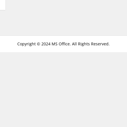
Copyright © 2024 MS Office. All Rights Reserved.