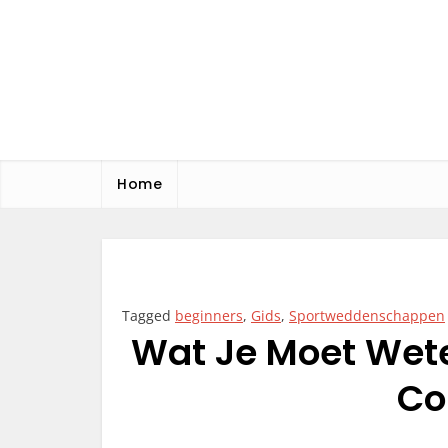
Skip
to
content
MS Office
Blog
Home
Tagged
beginners
,
Gids
,
Sportweddenschappen
Wat Je Moet Wet
Co