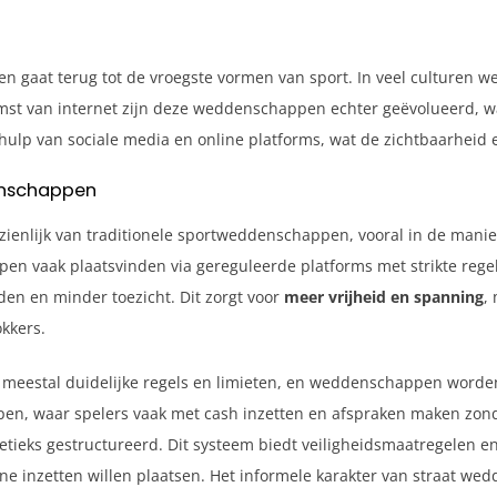
gaat terug tot de vroegste vormen van sport. In veel culturen we
komst van internet zijn deze weddenschappen echter geëvolueerd,
hulp van sociale media en online platforms, wat de zichtbaarheid
enschappen
ienlijk van traditionele sportweddenschappen, vooral in de manie
pen vaak plaatsvinden via gereguleerde platforms met strikte rege
den en minder toezicht. Dit zorgt voor
meer vrijheid en spanning
,
kkers.
r meestal duidelijke regels en limieten, en weddenschappen word
pen, waar spelers vaak met cash inzetten en afspraken maken zond
tieks gestructureerd. Dit systeem biedt veiligheidsmaatregelen e
ane inzetten willen plaatsen. Het informele karakter van straat w