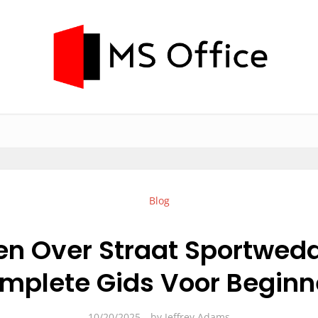
Blog
en Over Straat Sportwed
mplete Gids Voor Beginn
10/20/2025
by
Jeffrey Adams