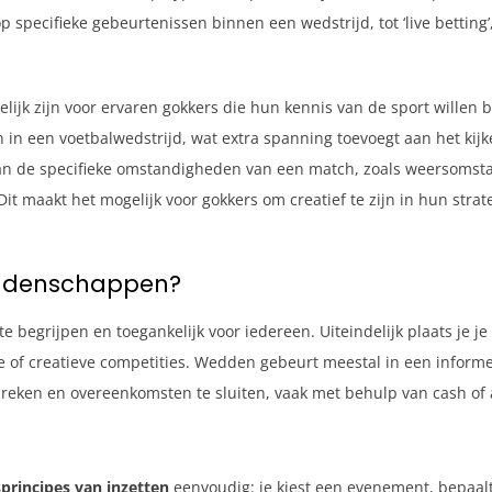
specifieke gebeurtenissen binnen een wedstrijd, tot ‘live betting’, 
k zijn voor ervaren gokkers die hun kennis van de sport willen be
en in een voetbalwedstrijd, wat extra spanning toevoegt aan het ki
 de specifieke omstandigheden van een match, zoals weersomsta
 maakt het mogelijk voor gokkers om creatief te zijn in hun strat
eddenschappen?
begrijpen en toegankelijk voor iedereen. Uiteindelijk plaats je je
 of creatieve competities. Wedden gebeurt meestal in een informel
en en overeenkomsten te sluiten, vaak met behulp van cash of a
sprincipes van inzetten
eenvoudig: je kiest een evenement, bepaalt 