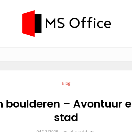
Blog
 boulderen – Avontuur en
stad
04/13/2025
by
Jeffrey Adams