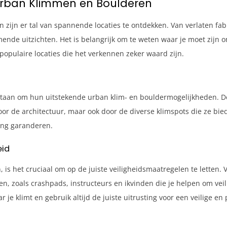
 Urban Klimmen en Boulderen
zijn er tal van spannende locaties te ontdekken. Van verlaten fab
de uitzichten. Het is belangrijk om te weten waar je moet zijn o
le populaire locaties die het verkennen zeker waard zijn.
staan om hun uitstekende urban klim- en bouldermogelijkheden. De
oor de architectuur, maar ook door de diverse klimspots die ze bied
ring garanderen.
eid
s het cruciaal om op de juiste veiligheidsmaatregelen te letten. V
, zoals crashpads, instructeurs en ikvinden die je helpen om veil
je klimt en gebruik altijd de juiste uitrusting voor een veilige en 