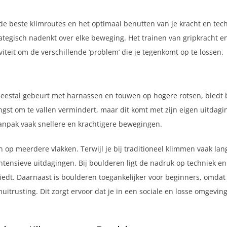
de beste klimroutes en het optimaal benutten van je kracht en tech
rategisch nadenkt over elke beweging. Het trainen van gripkracht en
viteit om de verschillende ‘problem’ die je tegenkomt op te lossen.
meestal gebeurt met harnassen en touwen op hogere rotsen, biedt 
angst om te vallen vermindert, maar dit komt met zijn eigen uitdag
aanpak vaak snellere en krachtigere bewegingen.
 op meerdere vlakken. Terwijl je bij traditioneel klimmen vaak lan
ntensieve uitdagingen. Bij boulderen ligt de nadruk op techniek en 
iedt. Daarnaast is boulderen toegankelijker voor beginners, omdat 
uitrusting. Dit zorgt ervoor dat je in een sociale en losse omgevi