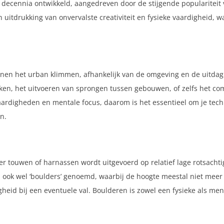
n decennia ontwikkeld, aangedreven door de stijgende populariteit
n uitdrukking van onvervalste creativiteit en fysieke vaardigheid, 
innen het urban klimmen, afhankelijk van de omgeving en de uitdagi
en, het uitvoeren van sprongen tussen gebouwen, of zelfs het comb
aardigheden en mentale focus, daarom is het essentieel om je tec
n.
 touwen of harnassen wordt uitgevoerd op relatief lage rotsachtig
s, ook wel ‘boulders’ genoemd, waarbij de hoogte meestal niet meer 
igheid bij een eventuele val. Boulderen is zowel een fysieke als men