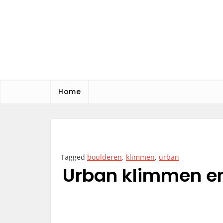
Skip
to
content
MS Office
Blog
Home
Tagged
boulderen
,
klimmen
,
urban
Urban klimmen en