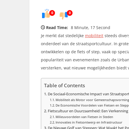
0
0
Read Time:
8 Minute, 17 Second
Je merkt dat stedelijke
mobiliteit
steeds divers
onderdeel van de straatsportcultuur. In gro
ontwikkelen op de fiets of step, vaak op spec
populariteit van evenementen zoals de Urban
versterken, wat nieuwe mogelijkheden biedt 
Table of Contents
De Sociaal-Economische Impact van Straatspor
Mobiliteit als Motor voor Gemeenschapsvormin
De Economische Voordelen van Fietsen en Step
Fietscultuur en Duurzaamheid: Een Verkenning
Milieuvoordelen van Fietsen in Steden
Innovaties in Fietsontwerp en Infrastructuur
De Nieuwe Golf van Steppen: Wat Maakt het Po