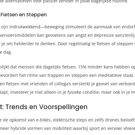
 alternatieven voor passief vervoer in jouw dagelijkse routine.
 Fietsen en Steppen
n zijn indrukwekkend—beweging stimuleert de aanmaak van endorfi
vervoersmiddelen kan gevoelens van angst en depressie aanzienlijk
 je om helderder te denken. Door regelmatig te fietsen of steppen 
e dag.
ol blijkt dat mensen die dagelijks fietsen, 15% minder kans hebbe
vordert het ritme van trappen en steppen een meditatieve staat, wa
men fietsen met vrienden of collega’s versterkt je gevoel van verb
tapt, investeer je niet alleen in je fysieke conditie, maar ook in je 
: Trends en Voorspellingen
de opkomst van e-bikes, elektrische steps en zelfs drones beloof
eer hybride vormen van mobiliteit waarbij sport en vervoer vloeien