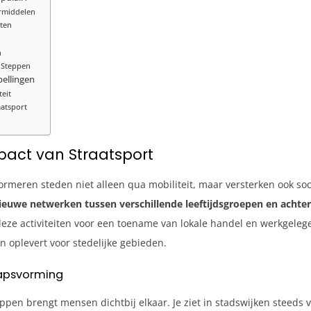
ermiddelen
ten
n
n Steppen
ellingen
eit
aatsport
act van Straatsport
sformeren steden niet alleen qua mobiliteit, maar versterken ook 
uwe netwerken tussen verschillende leeftijdsgroepen en achte
gen deze activiteiten voor een toename van lokale handel en werkge
n oplevert voor stedelijke gebieden.
hapsvorming
en brengt mensen dichtbij elkaar. Je ziet in stadswijken steeds va