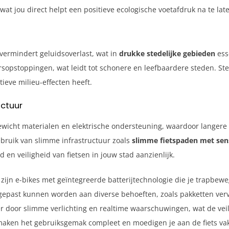
wat jou direct helpt een positieve ecologische voetafdruk na te late
 vermindert geluidsoverlast, wat in
drukke stedelijke gebieden
esse
eersopstoppingen, wat leidt tot schonere en leefbaardere steden.
tieve milieu-effecten heeft.
uctuur
ewicht materialen en elektrische ondersteuning, waardoor langere
ebruik van slimme infrastructuur zoals
slimme fietspaden met sen
 en veiligheid van fietsen in jouw stad aanzienlijk.
zijn e-bikes met geïntegreerde batterijtechnologie die je trapbe
gepast kunnen worden aan diverse behoeften, zoals pakketten ver
r door slimme verlichting en realtime waarschuwingen, wat de veili
ken het gebruiksgemak compleet en moedigen je aan de fiets vake