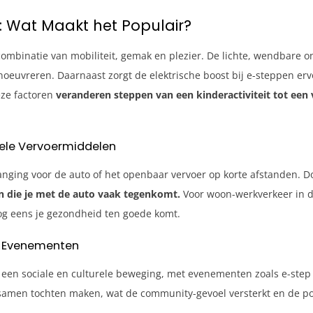
: Wat Maakt het Populair?
 combinatie van mobiliteit, gemak en plezier. De lichte, wendbare
noeuvreren. Daarnaast zorgt de elektrische boost bij e-steppen erv
eze factoren
veranderen steppen van een kinderactiviteit tot een 
onele Vervoermiddelen
vanging voor de auto of het openbaar vervoer op korte afstanden. 
en die je met de auto vaak tegenkomt.
Voor woon-werkverkeer in d
nog eens je gezondheid ten goede komt.
n Evenementen
 een sociale en culturele beweging, met evenementen zoals e-step r
 samen tochten maken, wat de community-gevoel versterkt en de po