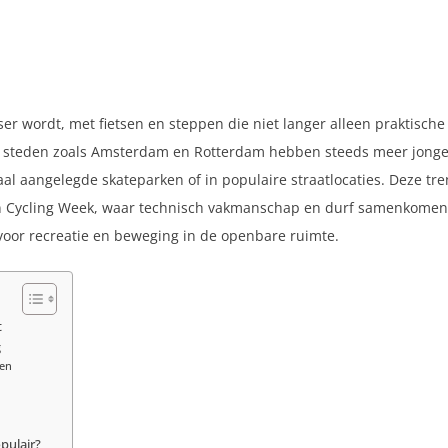
er wordt, met fietsen en steppen die niet langer alleen praktische
te steden zoals Amsterdam en Rotterdam hebben steeds meer jonge
iaal aangelegde skateparken of in populaire straatlocaties. Deze tr
 Cycling Week, waar technisch vakmanschap en durf samenkomen. J
voor recreatie en beweging in de openbare ruimte.
t
g
pen
pulair?