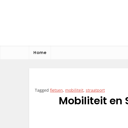
Skip
to
content
MS Office
Blog
Home
Tagged
fietsen
,
mobiliteit
,
straatport
Mobiliteit en