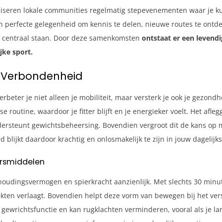
iseren lokale communities regelmatig stepevenementen waar je k
perfecte gelegenheid om kennis te delen, nieuwe routes te ontde
p centraal staan. Door deze samenkomsten
ontstaat er een levendi
jke sport.
e Verbondenheid
erbeter je niet alleen je mobiliteit, maar versterk je ook je gezon
e routine, waardoor je fitter blijft en je energieker voelt. Het afl
dersteunt gewichtsbeheersing. Bovendien vergroot dit de kans op 
blijkt daardoor krachtig en onlosmakelijk te zijn in jouw dagelijkse 
ersmiddelen
thoudingsvermogen en spierkracht aanzienlijk. Met slechts 30 minut
iekten verlaagt. Bovendien helpt deze vorm van bewegen bij het ver
e gewrichtsfunctie en kan rugklachten verminderen, vooral als je la