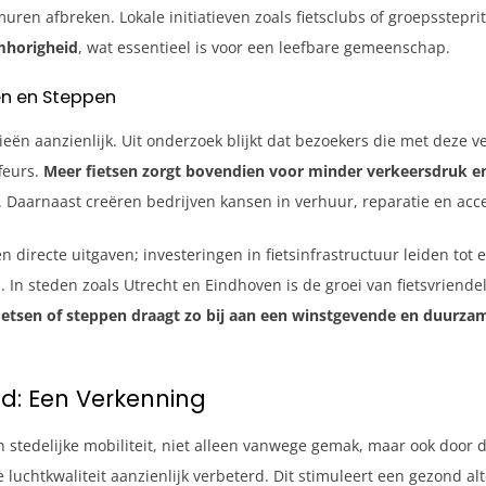
muren afbreken. Lokale initiatieven zoals fietsclubs of groepsstepri
amhorigheid
, wat essentieel is voor een leefbare gemeenschap.
en en Steppen
ieën aanzienlijk. Uit onderzoek blijkt dat bezoekers die met dez
feurs.
Meer fietsen zorgt bovendien voor minder verkeersdruk e
. Daarnaast creëren bedrijven kansen in verhuur, reparatie en acce
n directe uitgaven; investeringen in fietsinfrastructuur leiden to
. In steden zoals Utrecht en Eindhoven is de groei van fietsvrien
ietsen of steppen draagt zo bij aan een winstgevende en duurzam
d: Een Verkenning
 in stedelijke mobiliteit, niet alleen vanwege gemak, maar ook do
luchtkwaliteit aanzienlijk verbeterd. Dit stimuleert een gezond al