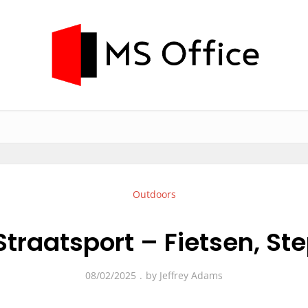
Outdoors
 Straatsport – Fietsen, S
08/02/2025
by
Jeffrey Adams