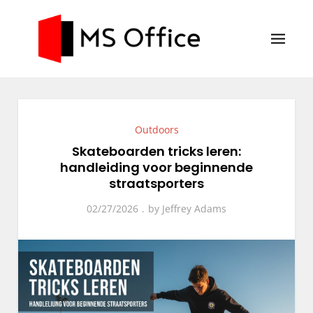
Skip
to
content
MS Office
Blog
Outdoors
Skateboarden tricks leren:
handleiding voor beginnende
straatsporters
02/27/2026
by
Jeffrey Adams