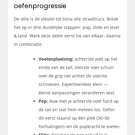
oefenprogressie
De ollie is de sleutel tot bijna alle straattrucs. Break
het op in drie duidelijke stappen: pop, slide en level
& land. Werk deze delen eerst los van elkaar, daarna
in combinatie.
Voetenplaatsing:
achterste voet op het
einde van de tail, voorste voet schuin
over de grip net achter de voorste
schroeven. Experimenteer klein —
kleine aanpassingen veranderen veel.
Pop:
duw met je achterste voet hard op
de tail en laat hem meteen los. Oefen
dit eerst staand op één plek (30–50
herhalingen) om de popkracht te voelen.
Slide:
direct na de pop schuif je je