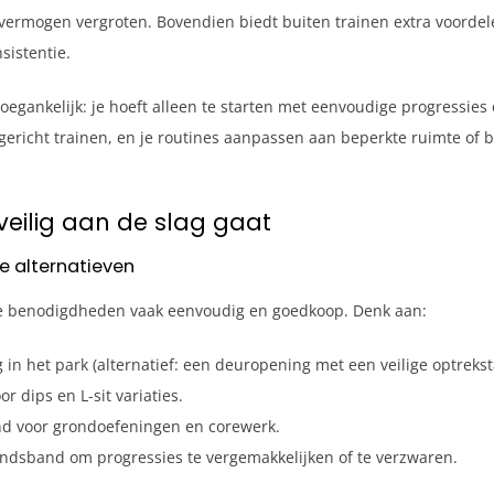
ermogen vergroten. Bovendien biedt buiten trainen extra voordel
sistentie.
toegankelijk: je hoeft alleen te starten met eenvoudige progressies 
t gericht trainen, en je routines aanpassen aan beperkte ruimte of
veilig aan de slag gaat
he alternatieven
n de benodigdheden vaak eenvoudig en goedkoop. Denk aan:
g in het park (alternatief: een deuropening met een veilige optrekst
r dips en L-sit variaties.
nd voor grondoefeningen en corewerk.
andsband om progressies te vergemakkelijken of te verzwaren.