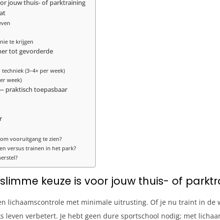
r jouw thuis- of parktraining
at
ieven
ie te krijgen
ner tot gevorderde
 techniek (3–4× per week)
per week)
— praktisch toepasbaar
r
om vooruitgang te zien?
en versus trainen in het park?
erstel?
limme keuze is voor jouw thuis- of parktr
n lichaamscontrole met minimale uitrusting. Of je nu traint in de 
ijks leven verbetert. Je hebt geen dure sportschool nodig; met lic