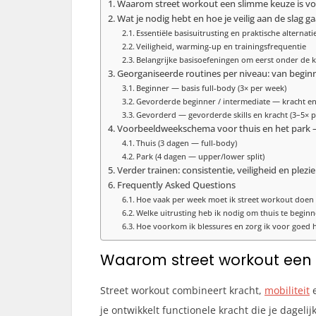
Waarom street workout een slimme keuze is voo
Wat je nodig hebt en hoe je veilig aan de slag ga
Essentiële basisuitrusting en praktische alternat
Veiligheid, warming-up en trainingsfrequentie
Belangrijke basisoefeningen om eerst onder de kn
Georganiseerde routines per niveau: van begin
Beginner — basis full-body (3× per week)
Gevorderde beginner / intermediate — kracht en
Gevorderd — gevorderde skills en kracht (3–5× 
Voorbeeldweekschema voor thuis en het park 
Thuis (3 dagen — full-body)
Park (4 dagen — upper/lower split)
Verder trainen: consistentie, veiligheid en plezie
Frequently Asked Questions
Hoe vaak per week moet ik street workout doen 
Welke uitrusting heb ik nodig om thuis te beginn
Hoe voorkom ik blessures en zorg ik voor goed h
Waarom street workout een s
Street workout combineert kracht,
mobiliteit
e
je ontwikkelt functionele kracht die je dagel