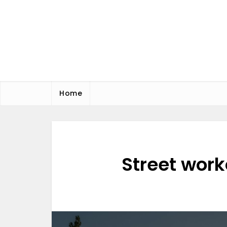
Skip
to
content
MS Office
Blog
Home
Street work