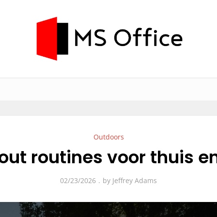
Outdoors
out routines voor thuis en
02/23/2026
by
Jeffrey Adams