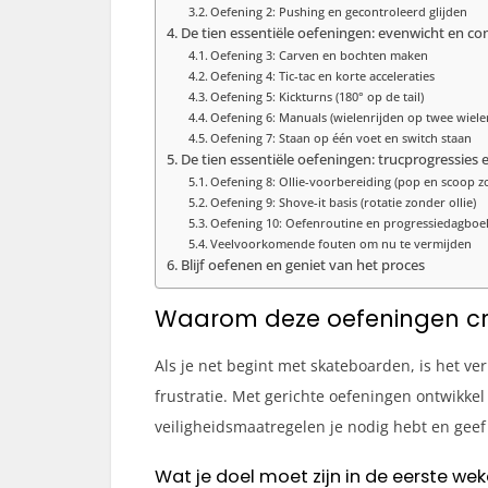
Oefening 2: Pushing en gecontroleerd glijden
De tien essentiële oefeningen: evenwicht en co
Oefening 3: Carven en bochten maken
Oefening 4: Tic-tac en korte acceleraties
Oefening 5: Kickturns (180° op de tail)
Oefening 6: Manuals (wielenrijden op twee wiele
Oefening 7: Staan op één voet en switch staan
De tien essentiële oefeningen: trucprogressies
Oefening 8: Ollie-voorbereiding (pop en scoop z
Oefening 9: Shove-it basis (rotatie zonder ollie)
Oefening 10: Oefenroutine en progressiedagboe
Veelvoorkomende fouten om nu te vermijden
Blijf oefenen en geniet van het proces
Waarom deze oefeningen cruc
Als je net begint met skateboarden, is het ver
frustratie. Met gerichte oefeningen ontwikkel
veiligheidsmaatregelen je nodig hebt en geef
Wat je doel moet zijn in de eerste we