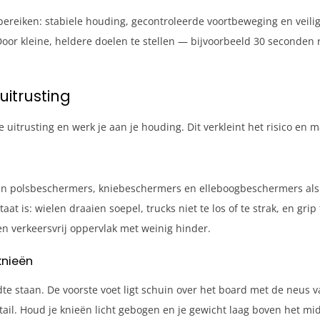
 bereiken: stabiele houding, gecontroleerde voortbeweging en veilig
r kleine, heldere doelen te stellen — bijvoorbeeld 30 seconden r
uitrusting
 uitrusting en werk je aan je houding. Dit verkleint het risico en ma
n polsbeschermers, kniebeschermers en elleboogbeschermers als 
aat is: wielen draaien soepel, trucks niet te los of te strak, en gri
en verkeersvrij oppervlak met weinig hinder.
knieën
 staan. De voorste voet ligt schuin over het board met de neus va
tail. Houd je knieën licht gebogen en je gewicht laag boven het mid