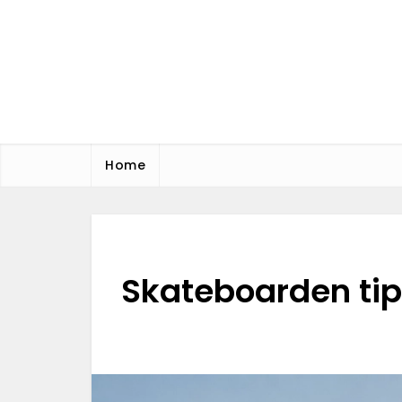
Skip
to
content
MS Office
Blog
Home
Skateboarden tip