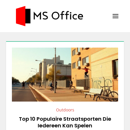
Skip
to
content
MS Office
Blog
Outdoors
Top 10 Populaire Straatsporten Die
Iedereen Kan Spelen