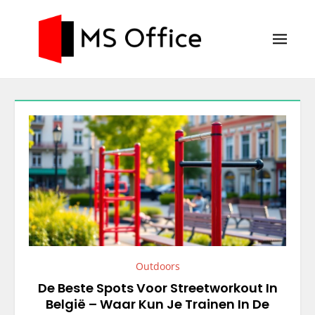
Skip
to
content
MS Office
Blog
Outdoors
De Beste Spots Voor Streetworkout In
België – Waar Kun Je Trainen In De